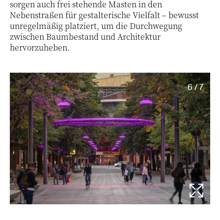
sorgen auch frei stehende Masten in den
Nebenstraßen für gestalterische Vielfalt – bewusst
unregelmäßig platziert, um die Durchwegung
zwischen Baumbestand und Architektur
hervorzuheben.
6 / 7