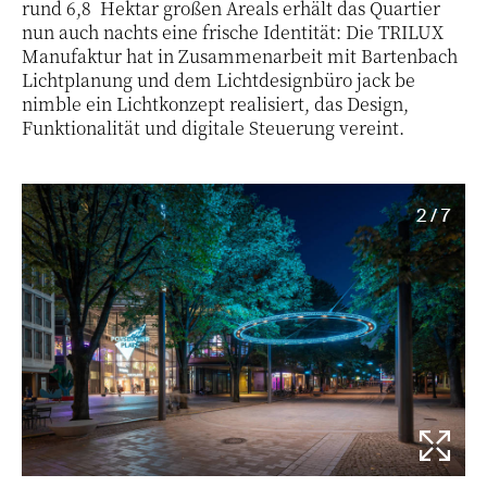
rund 6,8 Hektar großen Areals erhält das Quartier
nun auch nachts eine frische Identität: Die TRILUX
Manufaktur hat in Zusammenarbeit mit Bartenbach
Lichtplanung und dem Lichtdesignbüro jack be
nimble ein Lichtkonzept realisiert, das Design,
Funktionalität und digitale Steuerung vereint.
2 / 7