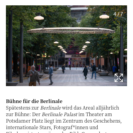
4 / 7
Bühne für die Berlinale
Spätestens zur
Berlinale
wird das Areal alljährlich
zur Bühne: Der
Berlinale Palast
im Theater am
Potsdamer Platz liegt im Zentrum des Geschehens,
internationale Stars, Fotograf*innen und