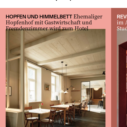
zurück
vor
Ehemaliger
HOPFEN UND HIMMELBETT
REV
Hopfenhof mit Gastwirtschaft und
im 
Fremdenzimmer wird zum Hotel
Stu