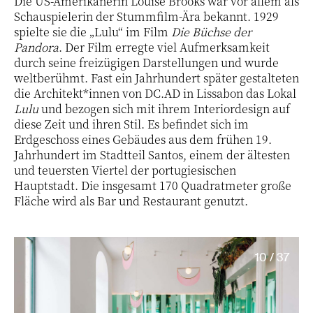
Die US-Amerikanerin Louise Brooks war vor allem als
Schauspielerin der Stummfilm-Ära bekannt. 1929
spielte sie die „Lulu“ im Film
Die Büchse der
Pandora
. Der Film erregte viel Aufmerksamkeit
durch seine freizügigen Darstellungen und wurde
weltberühmt. Fast ein Jahrhundert später gestalteten
die Architekt*innen von DC.AD in Lissabon das Lokal
Lulu
und bezogen sich mit ihrem Interiordesign auf
diese Zeit und ihren Stil. Es befindet sich im
Erdgeschoss eines Gebäudes aus dem frühen 19.
Jahrhundert im Stadtteil Santos, einem der ältesten
und teuersten Viertel der portugiesischen
Hauptstadt. Die insgesamt 170 Quadratmeter große
Fläche wird als Bar und Restaurant genutzt.
10 / 37