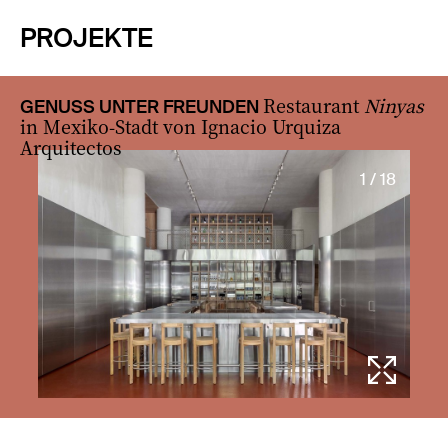
PROJEKTE
Restaurant
Ninyas
GENUSS UNTER FREUNDEN
in Mexiko-Stadt von Ignacio Urquiza
Arquitectos
1 / 18