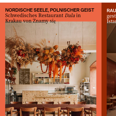
zurück
vor
NORDISCHE SEELE, POLNISCHER GEIST
RAU
Schwedisches Restaurant
Dala
in
gest
Krakau von Znamy się
Ist