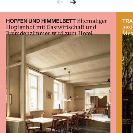
zurück
vor
Ehemaliger
HOPFEN UND HIMMELBETT
TRA
Hopfenhof mit Gastwirtschaft und
ges
Fremdenzimmer wird zum Hotel
Me­x