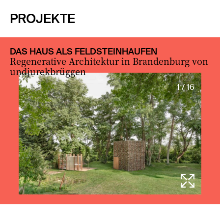
PROJEKTE
DAS HAUS ALS FELDSTEINHAUFEN
Regenerative Architektur in Brandenburg von
undjurekbrüggen
1 / 16