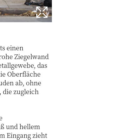
ts einen
 rohe Ziegelwand
etallgewebe, das
die Oberfläche
uden ab, ohne
 die zugleich
e
iß und hellem
om Eingang zieht