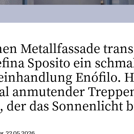
anen Metallfassade tran
fina Sposito ein schm
einhandlung Enófilo. H
ral anmutender Treppe
, der das Sonnenlicht b
r, 22.05.2026