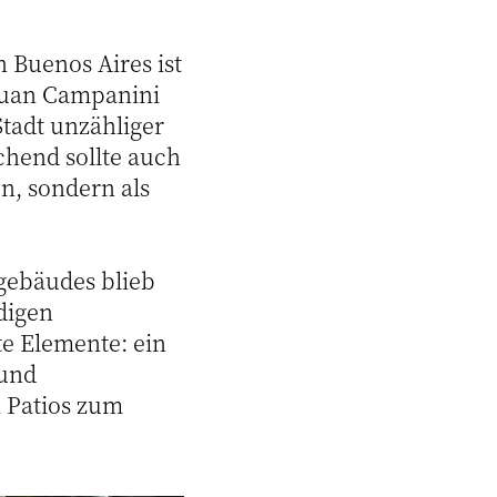
 Buenos Aires ist
 Juan Campanini
Stadt unzähliger
hend sollte auch
n, sondern als
gebäudes blieb
digen
te Elemente: ein
 und
 Patios zum