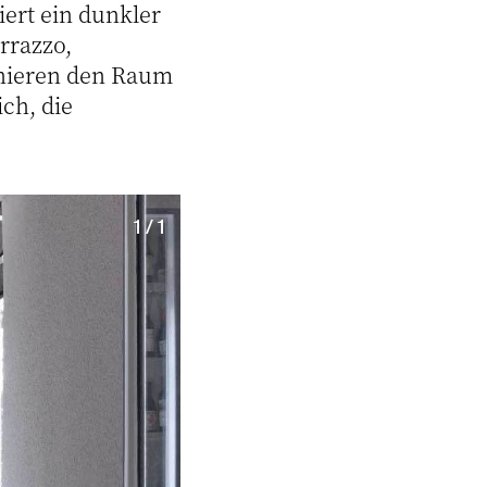
iert ein dunkler
rrazzo,
inieren den Raum
ich, die
1 / 1