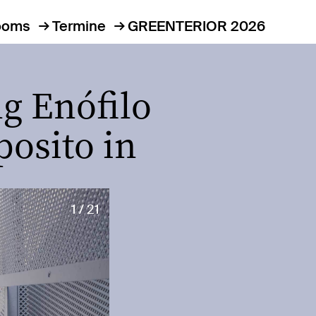
ooms
Termine
GREENTERIOR 2026
g Enófilo
osito in
1 / 21