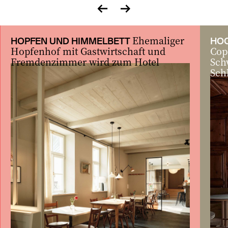
zurück
vor
Ehemaliger
HOPFEN UND HIMMELBETT
HOC
Hopfenhof mit Gastwirtschaft und
Cop
Fremdenzimmer wird zum Hotel
Sch
Sch