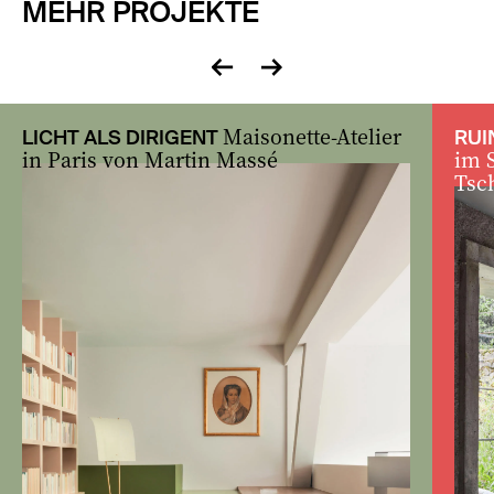
MEHR PROJEKTE
zurück
vor
Maisonette-Atelier
LICHT ALS DIRIGENT
RUI
in Paris von Martin Massé
im 
Tsc