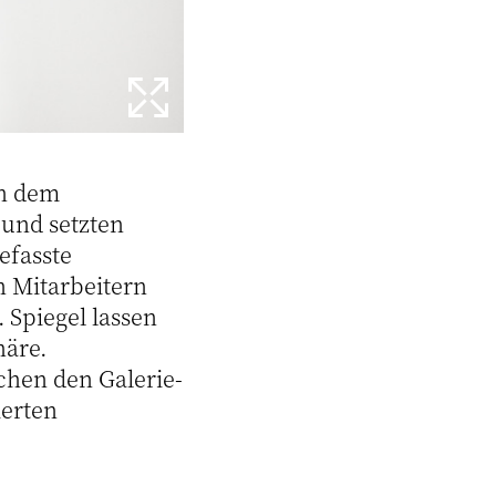
in dem
und setzten
efasste
n Mitarbeitern
 Spiegel lassen
häre.
hen den Galerie-
ierten