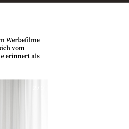
em Werbefilme
 sich vom
e erinnert als
2 / 9