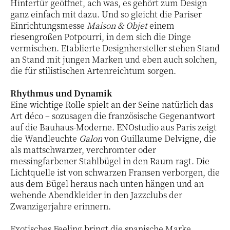
Hintertür geöffnet, ach was, es gehört zum Design
ganz einfach mit dazu. Und so gleicht die Pariser
Einrichtungsmesse
Maison & Objet
einem
riesengroßen Potpourri, in dem sich die Dinge
vermischen. Etablierte Designhersteller stehen Stand
an Stand mit jungen Marken und eben auch solchen,
die für stilistischen Artenreichtum sorgen.
Rhythmus und Dynamik
Eine wichtige Rolle spielt an der Seine natürlich das
Art déco – sozusagen die französische Gegenantwort
auf die Bauhaus-Moderne. ENOstudio aus Paris zeigt
die Wandleuchte
Galon
von Guillaume Delvigne, die
als mattschwarzer, verchromter oder
messingfarbener Stahlbügel in den Raum ragt. Die
Lichtquelle ist von schwarzen Fransen verborgen, die
aus dem Bügel heraus nach unten hängen und an
wehende Abendkleider in den Jazzclubs der
Zwanzigerjahre erinnern.
Exotisches Feeling bringt die spanische Marke