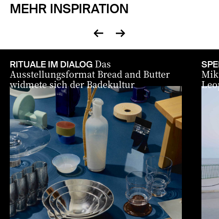
MEHR INSPIRATION
zurück
vor
Das
RITUALE IM DIALOG
SPE
Ausstellungsformat Bread and Butter
Mikr
widmete sich der Badekultur
Leo