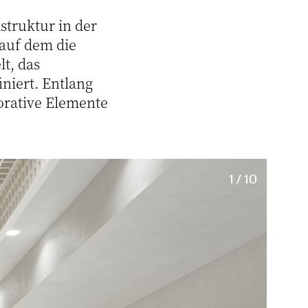
struktur in der
 auf dem die
t, das
niert. Entlang
orative Elemente
1 / 10