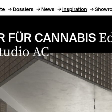
te
Dossiers
News
Inspiration
Showr
Ed
R FÜR CANNABIS
Studio AC