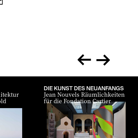
zurück
vor
DIE KUNST DES NEUANFANGS
itektur
Jean Nouvels Räumlichkeiten
old
für die Fondation Cartier