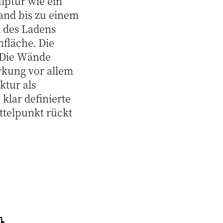
ulptur wie ein
and bis zu einem
e des Ladens
hfläche. Die
. Die Wände
rkung vor allem
ktur als
klar definierte
ttelpunkt rückt