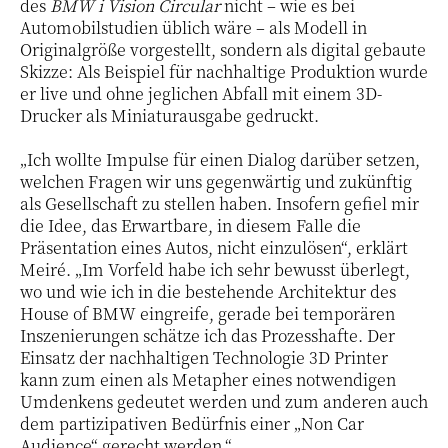
des
BMW i Vision Circular
nicht – wie es bei
Automobilstudien üblich wäre – als Modell in
Originalgröße vorgestellt, sondern als digital gebaute
Skizze: Als Beispiel für nachhaltige Produktion wurde
er live und ohne jeglichen Abfall mit einem 3D-
Drucker als Miniaturausgabe gedruckt.
„Ich wollte Impulse für einen Dialog darüber setzen,
welchen Fragen wir uns gegenwärtig und zukünftig
als Gesellschaft zu stellen haben. Insofern gefiel mir
die Idee, das Erwartbare, in diesem Falle die
Präsentation eines Autos, nicht einzulösen“, erklärt
Meiré. „Im Vorfeld habe ich sehr bewusst überlegt,
wo und wie ich in die bestehende Architektur des
House of BMW eingreife, gerade bei temporären
Inszenierungen schätze ich das Prozesshafte. Der
Einsatz der nachhaltigen Technologie 3D Printer
kann zum einen als Metapher eines notwendigen
Umdenkens gedeutet werden und zum anderen auch
dem partizipativen Bedürfnis einer „Non Car
Audience“ gerecht werden.“