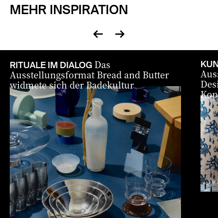
MEHR INSPIRATION
zurück
vor
Das
KUN
RITUALE IM DIALOG
Aus
Ausstellungsformat Bread and Butter
Des
widmete sich der Badekultur
Kop