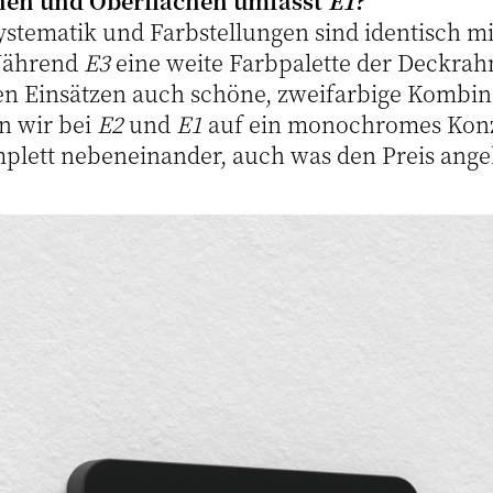
nen und Oberflächen umfasst
E1
?
stematik und Farbstellungen sind identisch mi
ährend
E3
eine weite Farbpalette der Deckrah
n Einsätzen auch schöne, zweifarbige Kombin
en wir bei
E2
und
E1
auf ein monochromes Kon
plett nebeneinander, auch was den Preis ange