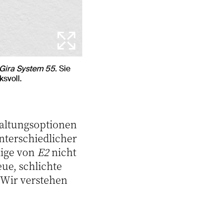
Gira System 55
. Sie
svoll.
altungsoptionen
nterschiedlicher
kige von
E2
nicht
eue, schlichte
. Wir verstehen