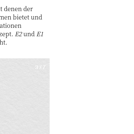
t denen der
men bietet und
ationen
zept.
E2
und
E1
ht.
3 / 7