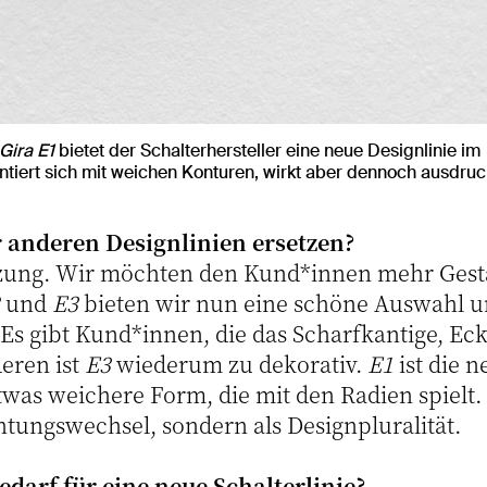
Gira E1
bietet der Schalterhersteller eine neue Designlinie im
ntiert sich mit weichen Konturen, wirkt aber dennoch ausdruck
 anderen Designlinien ersetzen?
nzung. Wir möchten den Kund*innen mehr Gest
und
E3
bieten wir nun eine schöne Auswahl u
Es gibt Kund*innen, die das Scharfkantige, Ec
eren ist
E3
wiederum zu dekorativ.
E1
ist die n
etwas weichere Form, die mit den Radien spielt
chtungswechsel, sondern als Designpluralität.
darf für eine neue Schalterlinie?