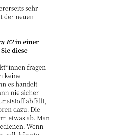
ererseits sehr
it der neuen
ra E2
in einer
Sie diese
tekt*innen fragen
ch keine
nn es handelt
nn nie sicher
nststoff abfällt,
oren dazu. Die
ern etwas ab. Man
 bedienen. Wenn
n soll, könnte