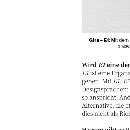
Gira – E1:
Mit dem
präse
Wird
E1
eine der
E1
ist eine Ergä
geben. Mit
E1, E2
Designsprachen: 
so anspricht. And
Alternative, die 
dies nicht als Ri
Warum gibt es Be