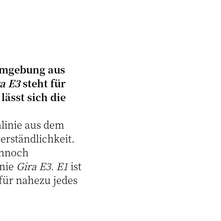
ormgebung aus
a E3
steht für
ässt sich die
nlinie aus dem
verständlichkeit.
ennoch
inie
Gira E3
.
E1
ist
 für nahezu jedes