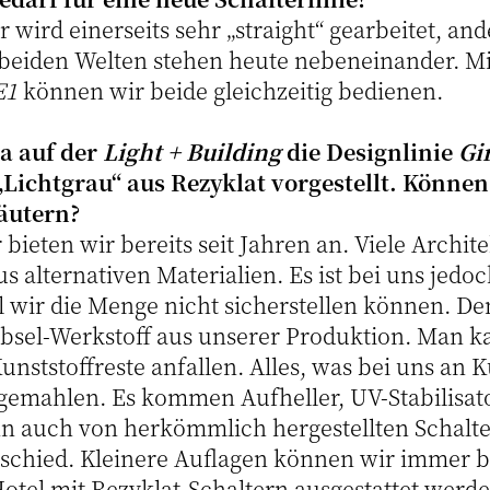
r wird einerseits sehr „straight“ gearbeitet, and
 beiden Welten stehen heute nebeneinander. M
E1
können wir beide gleichzeitig bedienen.
ra auf der
Light + Building
die Designlinie
Gi
Lichtgrau“ aus Rezyklat vorgestellt. Können 
äutern?
 bieten wir bereits seit Jahren an. Viele Archi
s alternativen Materialien. Es ist bei uns jedo
l wir die Menge nicht sicherstellen können. De
bsel-Werkstoff aus unserer Produktion. Man ka
unststoffreste anfallen. Alles, was bei uns an Ku
gemahlen. Es kommen Aufheller, UV-Stabilisat
n auch von herkömmlich hergestellten Schalt
rschied. Kleinere Auflagen können wir immer
otel mit Rezyklat-Schaltern ausgestattet werde