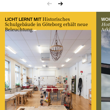
zurück
vor
Historisches
LICHT LERNT MIT
WOH
Schulgebäude in Göteborg erhält neue
Hot
Beleuchtung
Ark