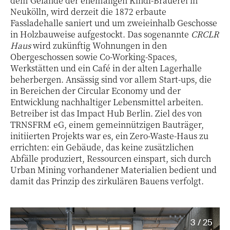
dem Gelände der ehemaligen Kindl-Brauerei in
Neukölln, wird derzeit die 1872 erbaute
Fassladehalle saniert und um zweieinhalb Geschosse
in Holzbauweise aufgestockt. Das sogenannte
CRCLR
Haus
wird zukünftig Wohnungen in den
Obergeschossen sowie Co-Working-Spaces,
Werkstätten und ein Café in der alten Lagerhalle
beherbergen. Ansässig sind vor allem Start-ups, die
in Bereichen der Circular Economy und der
Entwicklung nachhaltiger Lebensmittel arbeiten.
Betreiber ist das Impact Hub Berlin. Ziel des von
TRNSFRM eG, einem gemeinnützigen Bauträger,
initiierten Projekts war es, ein Zero-Waste-Haus zu
errichten: ein Gebäude, das keine zusätzlichen
Abfälle produziert, Ressourcen einspart, sich durch
Urban Mining vorhandener Materialien bedient und
damit das Prinzip des zirkulären Bauens verfolgt.
3 / 25