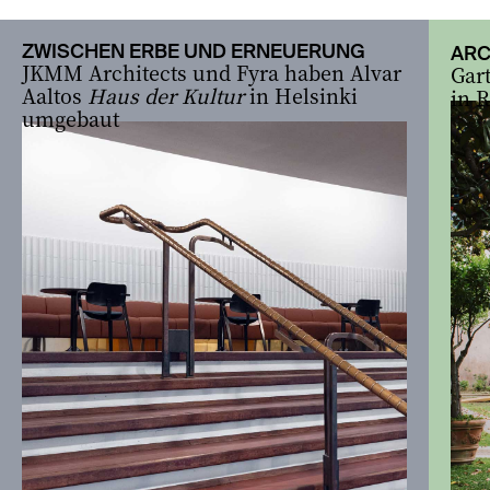
zurück
vor
ZWISCHEN ERBE UND ERNEUERUNG
ARC
JKMM Architects und Fyra haben Alvar
Gar
Aaltos
Haus der Kultur
in Helsinki
in 
umgebaut