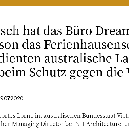
usch hat das Büro Dre
lson das Ferienhausen
 dienten australische 
beim Schutz gegen die 
29.07.2020
ortes Lorne im australischen Bundesstaat Victo
üher Managing Director bei NH Architecture, u