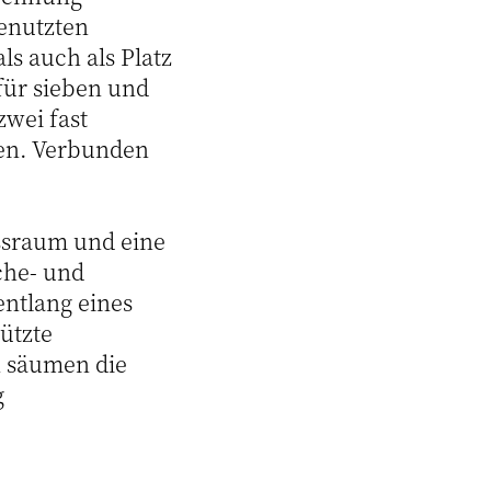
enutzten
ls auch als Platz
für sieben und
zwei fast
fen. Verbunden
ssraum und eine
che- und
ntlang eines
ützte
n säumen die
g