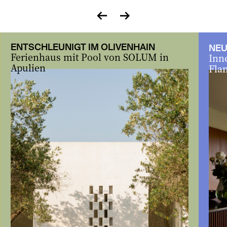
zurück
vor
ENTSCHLEUNIGT IM OLIVENHAIN
NEU
Ferienhaus mit Pool von SOLUM in
Inne
Apulien
Fla