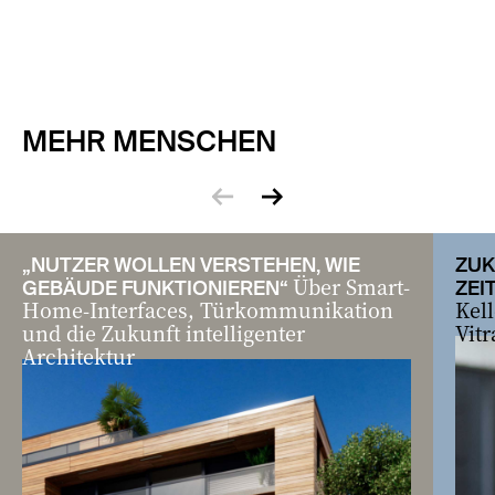
MEHR MENSCHEN
zurück
vor
„NUTZER WOLLEN VERSTEHEN, WIE
ZUK
Über Smart-
GEBÄUDE FUNKTIONIEREN“
ZEI
Home-Interfaces, Türkommunikation
Kell
und die Zukunft intelligenter
Vitr
Architektur