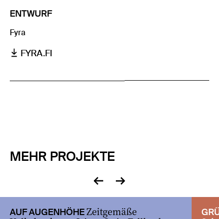
ENTWURF
Fyra
FYRA.FI
MEHR PROJEKTE
zurück
vor
Zeitgemäße
AUF AUGENHÖHE
GRÜ