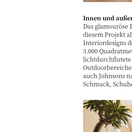
Innen und auße
Das glamouröse D
diesem Projekt al
Interiordesigns d
3.000 Quadratmet
lichtdurchflutete
Outdoorbereiche
auch Johnsons na
Schmuck, Schuhe