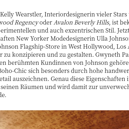
 Kelly Wearstler, Interiordesignerin vieler Sta
wood Regency
oder
Avalon Beverly Hills
, ist b
erimentellen und auch exzentrischen Stil. Jetz
aften New Yorker Modedesignerin Ulla Johnso
Johnson Flagship-Store in West Hollywood, Los 
 zu konzipieren und zu gestalten. Gwyneth Pa
 den berühmten Kundinnen von Johnson gehöre
Boho-Chic sich besonders durch hohe handwerk
tail auszeichnen. Genau diese Eigenschaften i
in seinen Räumen und wird damit zur unverwe
de.