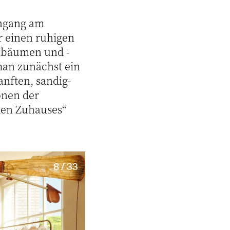
ingang am
r einen ruhigen
enbäumen und -
man zunächst ein
anften, sandig-
önen der
nden Zuhauses“
8 / 33