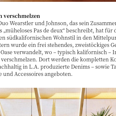
n verschmelzen
uo Wearstler und Johnson, das sein Zusammen
s „müheloses Pas de deux“ beschreibt, hat für 
en südkalifornischen Wohnstil in den Mittelpun
ern wurde ein frei stehendes, zweistöckiges G
 Oase verwandelt, wo – typisch kalifornisch – I
 verschmelzen. Dort werden die kompletten K
chhaltig in L.A. produzierte Denims – sowie T
 und Accessoires angeboten.