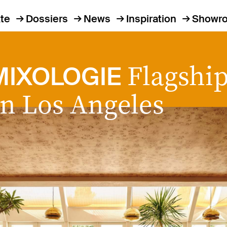
te
Dossiers
News
Inspiration
Showr
Flagship
MIXOLOGIE
in Los Angeles