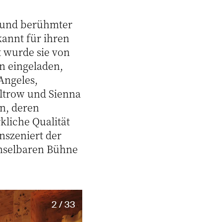
rs und berühmter
ekannt für ihren
t wurde sie von
n eingeladen,
Angeles,
ltrow und Sienna
n, deren
liche Qualität
nszeniert der
chselbaren Bühne
2 / 33