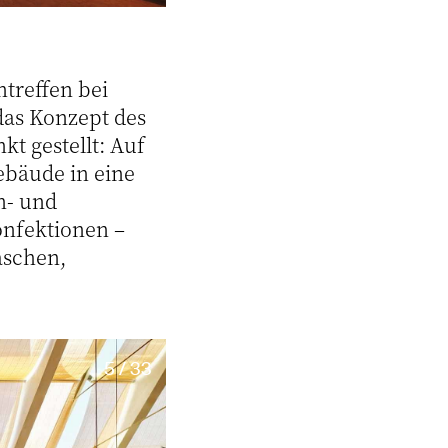
treffen bei
das Konzept des
kt gestellt: Auf
ebäude in eine
n- und
onfektionen –
aschen,
5 / 33