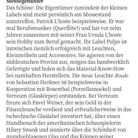
Messegeflüster
Das Schöne: Die Eigentümer zumindest der kleinen
Labels sind meist persönlich am Messestand
anzutreffen. Patrick L‘hoste beispielsweise. Er war
mal Berufsmusiker (Querflöte!) und hat vor zehn
Jahren zusammen mit seiner Frau Ursula L’hoste
sein Hobby zum Beruf gemacht. Ihr Label Pulpo ist
inzwischen ziemlich erfolgreich mit Leuchten,
Kleinmöbeln und Accessoires. Sie agieren von der
süddeutschen Provinz aus, mögen das handwerklich
Gefertigte und holen sich das Material-Know-How
bei namhaften Herstellern. Die neue Leuchte
Boule
von Sebastian Herkner ist beispielsweise in
Kooperation mit Rosenthal (Porzellansockel) und
Verreum (Glaskörper) entstanden. Bei Verreum
freute sich Pavel Weiser, der sein Geld in der
Finanzbranche verdient und erfreulicherweise in das
tschechische Glaslabel investiert hat, über einen
Standbesuch der amerikanischen Schauspielerin
Hilary Swank und sinnierte über die Schönheit von
mundgeblasenen Glas und das Können seiner