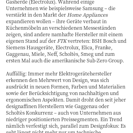
Gasherde (Electrolux). Während einige
Unternehmen wie beispielsweise Samsung – die
verstärkt in den Markt der
Home Appliances
expandieren wollen – ihre Geräte verbaut in
Küchenmöbeln an verschiedenen Messeständen
zeigen, sind andere namhafte Hersteller mit einem
eigenen Stand auf der
FTK
vertreten: BSH Bosch und
Siemens Hausgeräte, Electrolux, Elica, Franke,
Gaggenau, Miele, Neff, Scholtès, Smeg und zum
ersten Mal auch die amerikanische Sub-Zero Group.
Auffällig: Immer mehr Elektrogerätehersteller
erkennen den Mehrwert von Design, was sich
ausdrückt in neuen Formen, Farben und Materialien
sowie der Berücksichtigung von nachhaltigen und
ergonomischen Aspekten. Damit droht den seit jeher
designaffinen Herstellern wie Gaggenau oder
Scholtès Konkurrenz – auch von Unternehmen aus
niedriger positionierten Preissegmenten. Ein Trend
nämlich verfestigt sich, parallel zum Designfokus: Es
geht längst nicht mehr nur um technische