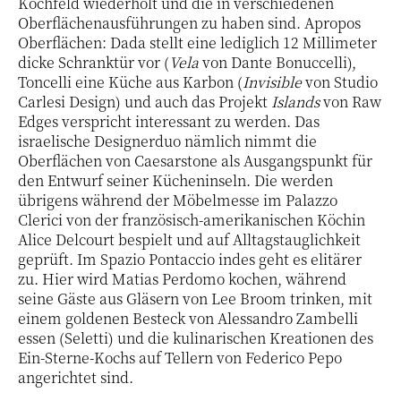
Kochfeld wiederholt und die in verschiedenen
Oberflächenausführungen zu haben sind. Apropos
Oberflächen: Dada stellt eine lediglich 12 Millimeter
dicke Schranktür vor (
Vela
von Dante Bonuccelli),
Toncelli eine Küche aus Karbon (
Invisible
von Studio
Carlesi Design) und auch das Projekt
Islands
von Raw
Edges verspricht interessant zu werden. Das
israelische Designerduo nämlich nimmt die
Oberflächen von Caesarstone als Ausgangspunkt für
den Entwurf seiner Kücheninseln. Die werden
übrigens während der Möbelmesse im Palazzo
Clerici von der französisch-amerikanischen Köchin
Alice Delcourt bespielt und auf Alltagstauglichkeit
geprüft. Im Spazio Pontaccio indes geht es elitärer
zu. Hier wird Matias Perdomo kochen, während
seine Gäste aus Gläsern von Lee Broom trinken, mit
einem goldenen Besteck von Alessandro Zambelli
essen (Seletti) und die kulinarischen Kreationen des
Ein-Sterne-Kochs auf Tellern von Federico Pepo
angerichtet sind.