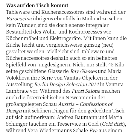
Was auf den Tisch kommt
Tableware und Küchenaccessoires sind während der
Eurocucina
übrigens ebenfalls in Mailand zu sehen –
kein Wunder, sind sie doch ebenso integraler
Bestandteil des Wohn- und Kochprozesses wie
Küchenmöbel und Elektrogeräte. Mit ihnen kann die
Küche leicht und vergleichsweise günstig (neu)
gestaltet werden. Vielleicht sind Tableware und
Küchenaccessoires deshalb auch so ein beliebtes
Spielfeld von Jungdesignern. Nicht nur stellt 45 Kilo
seine geschliffene Glasserie
Ray Glasses
und Maria
Volokhova ihre Serie von Vanitas-Objekten in der
Ausstellung
Berlin Design Selection 2014
in Ventura
Lambrate vor. Während des
Fuori Salone
machen
auch die österreichischen Newcomer in der
großangelegten Schau
Austria – Confessions of
Design
mit schönen Dingen für den gedeckten Tisch
auf sich aufmerksam: Andrea Baumann und Maria
Schlinger tauchen ein Teeservice in Gold (
Gold dish
),
während Vera Wiedermanns Schale
Eva
aus einem