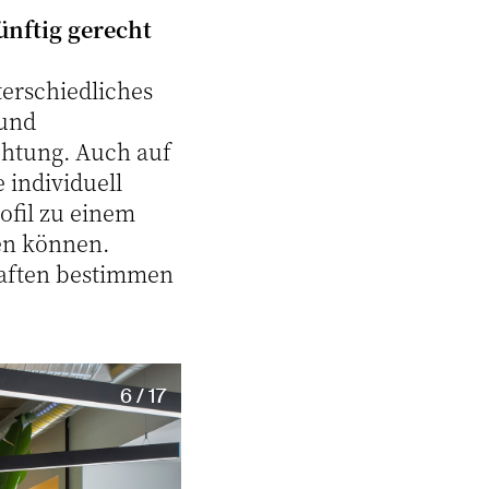
nftig gerecht
terschiedliches
 und
uchtung. Auch auf
e individuell
ofil zu einem
en können.
haften bestimmen
6 / 17