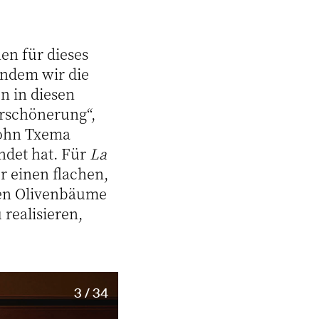
en für dieses
Indem wir die
n in diesen
erschönerung“,
Sohn Txema
ndet hat. Für
La
r einen flachen,
ten Olivenbäume
realisieren,
3 / 34