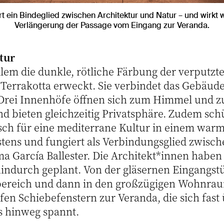
rt ein Bindeglied zwischen Architektur und Natur – und wirkt 
Verlängerung der Passage vom Eingang zur Veranda.
tur
 allem die dunkle, rötliche Färbung der verputzt
Terrakotta erweckt. Sie verbindet das Gebäude
Drei Innenhöfe öffnen sich zum Himmel und z
 bieten gleichzeitig Privatsphäre. Zudem schü
sch für eine mediterrane Kultur in einem warm
stens und fungiert als Verbindungsglied zwisc
ma García Ballester. Die Architekt*innen haben
indurch geplant. Von der gläsernen Eingangstü
ereich und dann in den großzügigen Wohnraum
fen Schiebefenstern zur Veranda, die sich fast
s hinweg spannt.