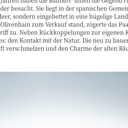
n Jahren haben die Bauherr*innen die Gegend 
er besucht. Sie liegt in der spanischen Gemei
eer, sondern eingebettet in eine hügelige Land
 Olivenhain zum Verkauf stand, zögerte das Pa
griff zu. Neben Rückkoppelungen zur eigenen K
s: den Kontakt mit der Natur. Die neu zu bauend
ft verschmelzen und den Charme der alten Bä