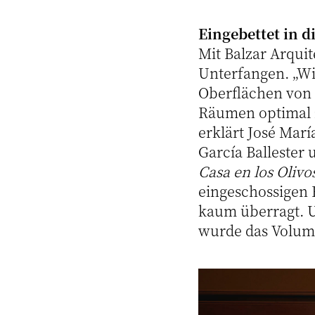
Eingebettet in d
Mit Balzar Arqui
Unterfangen. „W
Oberflächen von 
Räumen optimal z
erklärt José Mar
García Ballester
Casa en los Olivo
eingeschossigen 
kaum überragt. U
wurde das Volume