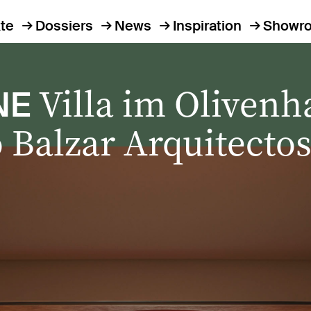
te
Dossiers
News
Inspiration
Showr
Villa im Oliven
NE
 Balzar Arquitecto