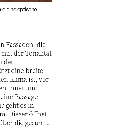
wie eine optische
en Fassaden, die
 mit der Tonalität
u den
tzt eine breite
en Klima ist, vor
hen Innen und
 eine Passage
r geht es in
. Dieser öffnet
 über die gesamte