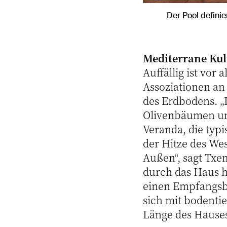
Der Pool definie
Mediterrane Kul
Auffällig ist vor
Assoziationen an 
des Erdbodens. „
Olivenbäumen und
Veranda, die typi
der Hitze des We
Außen“, sagt Txe
durch das Haus h
einen Empfangsb
sich mit bodentie
Länge des Hause