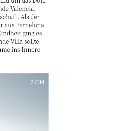
rund um das Dorf
nde Valencia,
schaft. Als der
ar aus Barcelona
indheit ging es
e Villa sollte
ume ins Innere
2 / 34