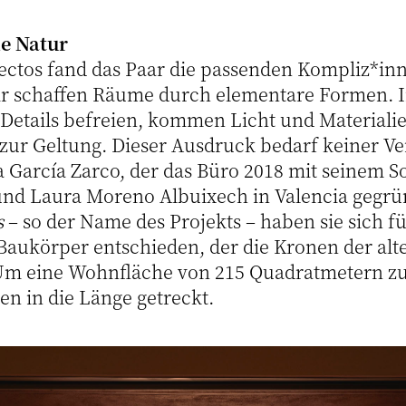
ie Natur
tectos fand das Paar die passenden Kompliz*inn
ir schaffen Räume durch elementare Formen. 
Details befreien, kommen Licht und Materialie
ur Geltung. Dieser Ausdruck bedarf keiner V
ía García Zarco, der das Büro 2018 mit seinem 
 und Laura Moreno Albuixech in Valencia gegrü
s
– so der Name des Projekts – haben sie sich fü
Baukörper entschieden, der die Kronen der al
m eine Wohnfläche von 215 Quadratmetern zu 
n in die Länge getreckt.