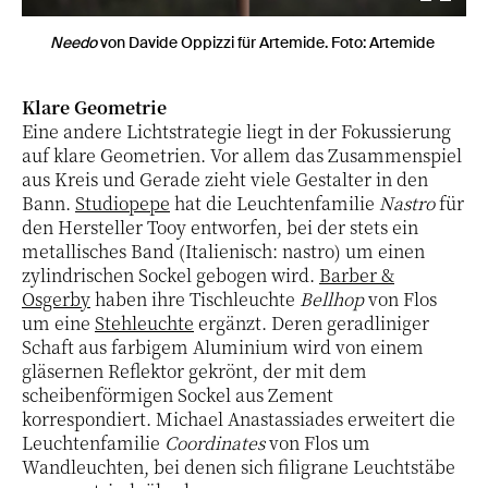
Needo
von Davide Oppizzi für Artemide. Foto: Artemide
Klare Geometrie
Eine andere Lichtstrategie liegt in der Fokussierung
auf klare Geometrien. Vor allem das Zusammenspiel
aus Kreis und Gerade zieht viele Gestalter in den
Bann.
Studiopepe
hat die Leuchtenfamilie
Nastro
für
den Hersteller Tooy entworfen, bei der stets ein
metallisches Band (Italienisch: nastro) um einen
zylindrischen Sockel gebogen wird.
Barber &
Osgerby
haben ihre Tischleuchte
Bellhop
von Flos
um eine
Stehleuchte
ergänzt. Deren geradliniger
Schaft aus farbigem Aluminium wird von einem
gläsernen Reflektor gekrönt, der mit dem
scheibenförmigen Sockel aus Zement
korrespondiert. Michael Anastassiades erweitert die
Leuchtenfamilie
Coordinates
von Flos um
Wandleuchten, bei denen sich filigrane Leuchtstäbe