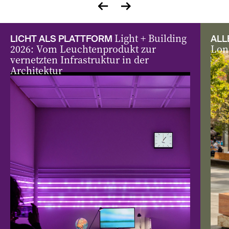
zurück
vor
Light + Building
LICHT ALS PLATTFORM
ALL
2026: Vom Leuchtenprodukt zur
Lon
vernetzten Infrastruktur in der
Architektur