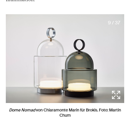
9 / 37
Dome Nomad
von Chiaramonte Marin für Brokis. Foto: Martin
Chum