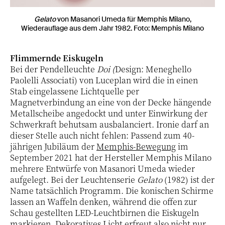
Gelato
von Masanori Umeda für Memphis Milano,
Wiederauflage aus dem Jahr 1982. Foto: Memphis Milano
Flimmernde Eiskugeln
Bei der Pendelleuchte
Doi (
Design: Meneghello
Paolelli Associati) von Luceplan wird die in einen
Stab eingelassene Lichtquelle per
Magnetverbindung an eine von der Decke hängende
Metallscheibe angedockt und unter Einwirkung der
Schwerkraft behutsam ausbalanciert. Ironie darf an
dieser Stelle auch nicht fehlen: Passend zum 40-
jährigen Jubiläum der
Memphis-Bewegung
im
September 2021 hat der Hersteller Memphis Milano
mehrere Entwürfe von Masanori Umeda wieder
aufgelegt. Bei der Leuchtenserie
Gelato
(1982) ist der
Name tatsächlich Programm. Die konischen Schirme
lassen an Waffeln denken, während die offen zur
Schau gestellten LED-Leuchtbirnen die Eiskugeln
markieren. Dekoratives Licht erfreut also nicht nur