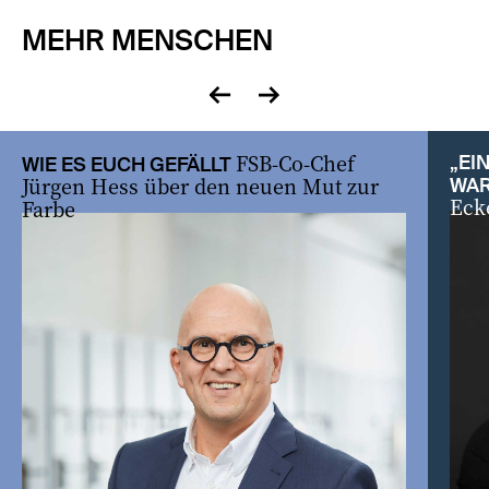
MEHR MENSCHEN
zurück
vor
FSB-Co-Chef
„EI
WIE ES EUCH GEFÄLLT
Jürgen Hess über den neuen Mut zur
WAR
Eck
Farbe