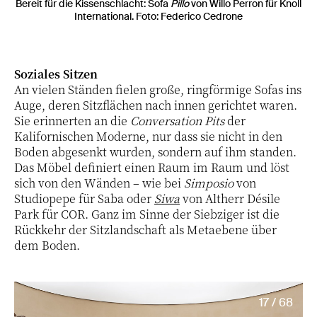
Bereit für die Kissenschlacht: Sofa
Pillo
von Willo Perron für Knoll
International. Foto: Federico Cedrone
Soziales Sitzen
An vielen Ständen fielen große, ringförmige Sofas ins
Auge, deren Sitzflächen nach innen gerichtet waren.
Sie erinnerten an die
Conversation Pits
der
Kalifornischen Moderne, nur dass sie nicht in den
Boden abgesenkt wurden, sondern auf ihm standen.
Das Möbel definiert einen Raum im Raum und löst
sich von den Wänden – wie bei
Simposio
von
Studiopepe für Saba oder
Siwa
von Altherr Désile
Park für COR. Ganz im Sinne der Siebziger ist die
Rückkehr der Sitzlandschaft als Metaebene über
dem Boden.
17 / 68