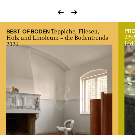
zurück
vor
Teppiche, Fliesen,
PRO
BEST-OF BODEN
MyD
Holz und Linoleum – die Bodentrends
ind
2026