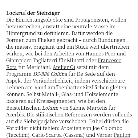
Lockruf der Siebziger
Die Einrichtungsobjekte sind Protagonisten, wollen
herausstechen, anstatt eine neutrale Masse im
Hintergrund zu definieren. Dafür werden die
Formen zum Fließen gebracht – durch Rundungen,
die massiv, prägnant und ein Stück weit übertrieben
wirken, wie bei den Arbeiten von
Hannes Peer
und
Giampiero Tagliaferri für Minotti oder
Francesco
Rota
für Meridiani.
Atelier Oï
setzt mit dem
Programm
DS-888 Collina
für De Sede auf den
Aspekt der Veränderlichkeit, indem verschiebbare
Lehnen am Rand amöbenhafter Sitzflächen gleiten
können. Selbst Metall-, Glas- und Holzelemente
basieren auf Kreissegmenten, wie bei den
Beistelltischen
Lokum
von
Sabine Marcelis
für
Acerbis. Die stilistischen Referenzen werden vollends
auf die Siebzigerjahre verschoben. Dabei dürfen die
Vorbilder nicht fehlen: Arbeiten von Joe Colombo
(Tacchini), Carlo Scarpa (Cassina) und Verner
Panton