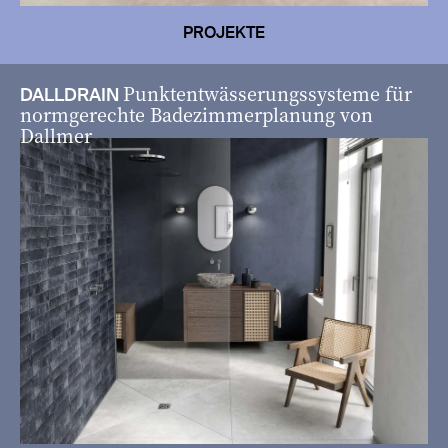
PROJEKTE
Punktentwässerungssysteme für
DALLDRAIN
normgerechte Badezimmerplanung von
Dallmer