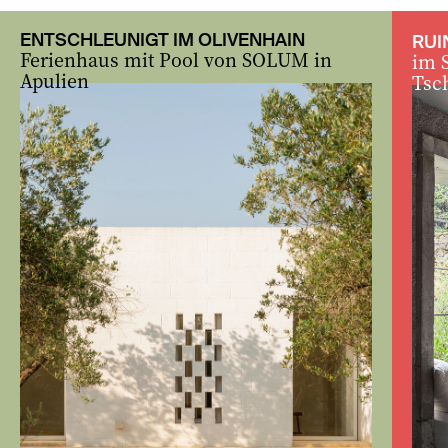
zurück
vor
ENTSCHLEUNIGT IM OLIVENHAIN
RUI
Ferienhaus mit Pool von SOLUM in
im 
Apulien
Tsc