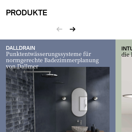
PRODUKTE
zurück
vor
DALLDRAIN
INT
Punktentwässerungssysteme für
die
normgerechte Badezimmerplanung
von Dallmer